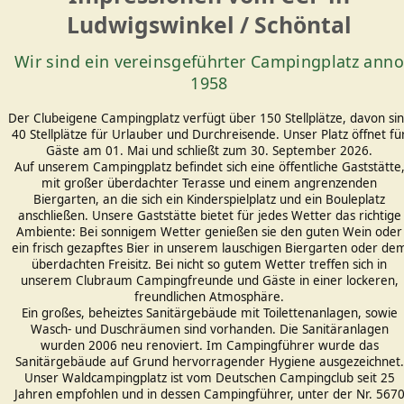
Ludwigswinkel / Schöntal
Wir sind ein vereinsgeführter Campingplatz anno
1958
Der Clubeigene Campingplatz verfügt über 150 Stellplätze, davon si
40 Stellplätze für Urlauber und Durchreisende. Unser Platz öffnet fü
Gäste am 01. Mai und schließt zum 30. September 2026.
Auf unserem Campingplatz befindet sich eine öffentliche Gaststätte
mit großer überdachter Terasse und einem angrenzenden
Biergarten, an die sich ein Kinderspielplatz und ein Bouleplatz
anschließen. Unsere Gaststätte bietet für jedes Wetter das richtige
Ambiente: Bei sonnigem Wetter genießen sie den guten Wein oder
ein frisch gezapftes Bier in unserem lauschigen Biergarten oder de
überdachten Freisitz. Bei nicht so gutem Wetter treffen sich in
unserem Clubraum Campingfreunde und Gäste in einer lockeren,
freundlichen Atmosphäre.
Ein großes, beheiztes Sanitärgebäude mit Toilettenanlagen, sowie
Wasch- und Duschräumen sind vorhanden. Die Sanitäranlagen
wurden 2006 neu renoviert. Im Campingführer wurde das
Sanitärgebäude auf Grund hervorragender Hygiene ausgezeichnet.
Unser Waldcampingplatz ist vom Deutschen Campingclub seit 25
Jahren empfohlen und in dessen Campingführer, unter der Nr. 567